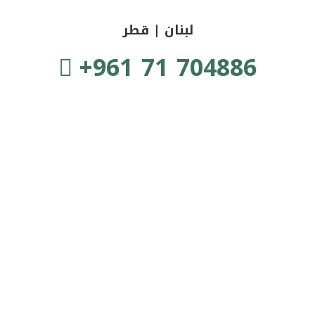
لبنان | قطر
+961 71 704886
زهور الأمل
قصص وشهادات