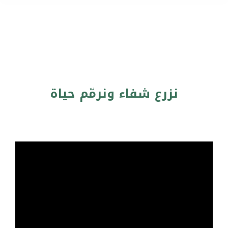
نزرع شفاء ونرمّم حياة