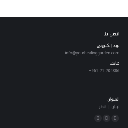
اتصل بنا
بريد إلكتروني
info@yourhealinggarden.com
هاتف
+961 71 704886
العنوان
لبنان | قطر
Find us on:
Instagram
YouTube
Facebook