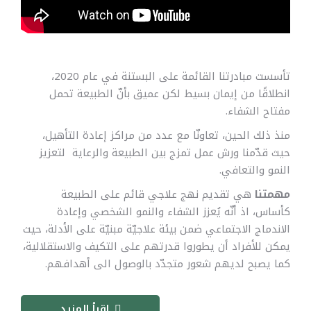
تأسست مبادرتنا القائمة على البستنة في عام 2020،
انطلاقًا من إيمان بسيط لكن عميق بأنّ الطبيعة تحمل
مفتاح الشفاء.
منذ ذلك الحين، تعاونّا مع عدد من مراكز إعادة التأهيل،
حيث قدّمنا ورش عمل تمزج بين الطبيعة والرعاية لتعزيز
النمو والتعافي.
مهمتنا
هي تقديم نهج علاجي قائم على الطبيعة
كأساس، اذ أنّه يُعزز الشفاء والنمو الشخصي وإعادة
الاندماج الاجتماعي ضمن بيئة علاجيّة مبنيّة على الأدلة، حيث
يمكن للأفراد أن يطوروا قدرتهم على التكيف والاستقلالية،
كما يصبح لديهم شعور متجدّد بالوصول الى أهدافهم.
اقرأ المزيد